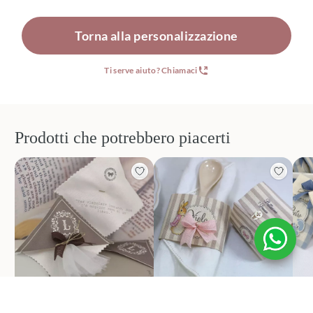
Torna alla personalizzazione
Ti serve aiuto? Chiamaci
Prodotti che potrebbero piacerti
Bomboniere nascita e
Bomboniere nascita e
Bo