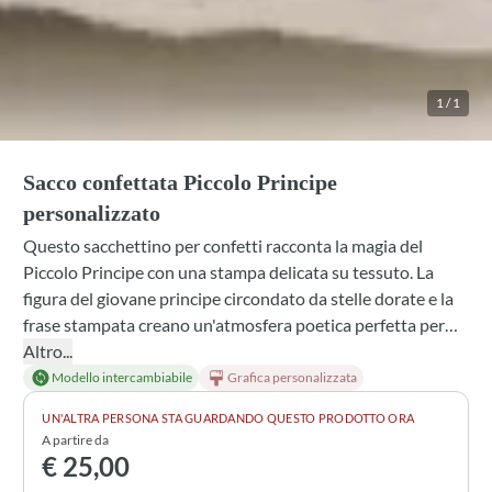
1
/
1
Sacco confettata Piccolo Principe
personalizzato
Questo sacchettino per confetti racconta la magia del
Piccolo Principe con una stampa delicata su tessuto. La
figura del giovane principe circondato da stelle dorate e la
frase stampata creano un'atmosfera poetica perfetta per
celebrare una nascita o un battesimo. Disponibile in cotone
Altro...
bianco, avorio o puro lino panna, e personalizzabile con il
Modello intercambiabile
Grafica personalizzata
nome del bambino, diventa una bomboniera che i genitori
UN'ALTRA PERSONA STA GUARDANDO QUESTO PRODOTTO ORA
conserveranno come ricordo speciale. Il fiocco in lino nei
A partire da
colori più teneri completa il confezionamento con
€ 25,00
semplicità e eleganza.