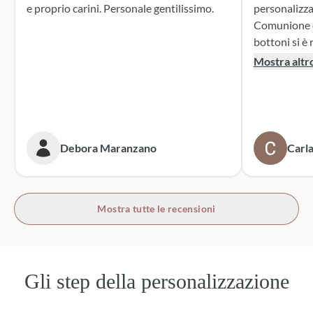
e proprio carini. Personale gentilissimo.
personalizza
Comunione di mio n
bottoni si è r
supporto dur
Mostra altr
dei sacchett
oltre le mie 
accattivante 
rivolgerò si
prossime cer
Debora Maranzano
Carla
bottoni!
Mostra tutte le recensioni
Gli step della personalizzazione