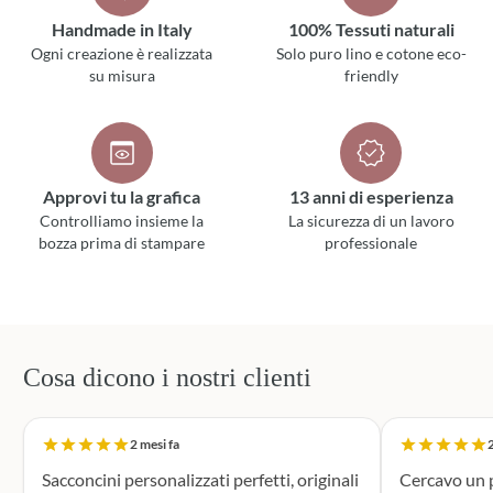
Handmade in Italy
100% Tessuti naturali
Ogni creazione è realizzata
Solo puro lino e cotone eco-
su misura
friendly
Approvi tu la grafica
13 anni di esperienza
Controlliamo insieme la
La sicurezza di un lavoro
bozza prima di stampare
professionale
Cosa dicono i nostri clienti
2 mesi fa
2
Sacconcini personalizzati perfetti, originali
Cercavo un p