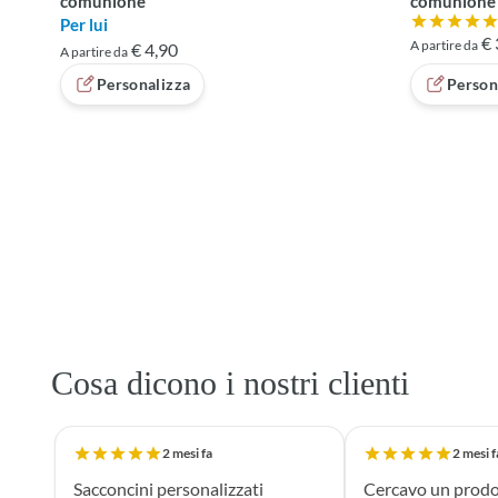
comunione
comunione
Per lui
Valutazione
€ 
A partire da
€ 4,90
A partire da
Personalizza
Person
Caricati 24 di 114 prodotti
Cosa dicono i nostri clienti
2 mesi fa
2 mesi f
Sacconcini personalizzati
Cercavo un prodo