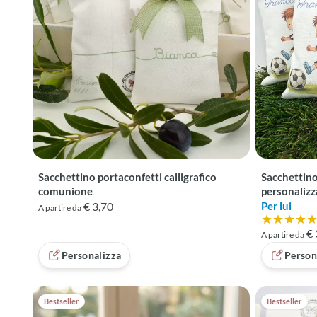
Sacchettino portaconfetti calligrafico
Sacchettino
comunione
personalizz
€ 3,70
Per lui
A partire da
Valutazione
€ 
A partire da
Personalizza
Person
Bestseller
Bestseller