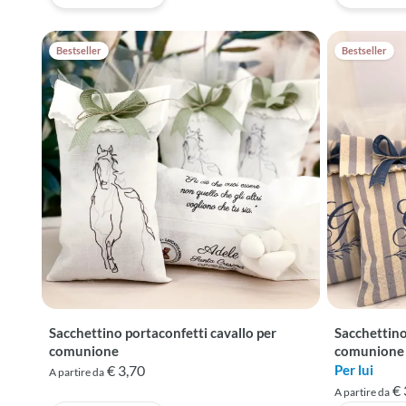
Bestseller
Bestseller
Sacchettino portaconfetti cavallo per
Sacchettino 
comunione
comunione
€ 3,70
Per lui
A partire da
€ 
A partire da