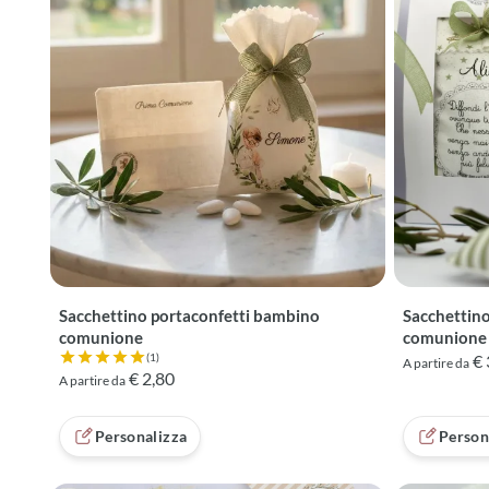
Sacchettino portaconfetti bambino
Sacchettino
comunione
comunione
(1)
€ 
A partire da
Valutazione 5 su 5 basata su 1 recensioni
€ 2,80
A partire da
Personalizza
Person