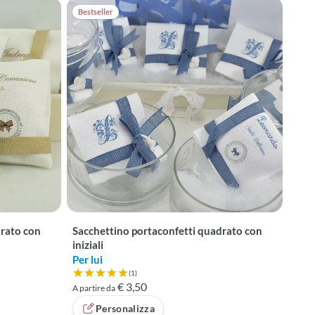
Bestseller
drato con
Sacchettino portaconfetti quadrato con
iniziali
Per lui
(1)
Valutazione 5 su 5 basata su 1 recensioni
€ 3,50
A partire da
Personalizza