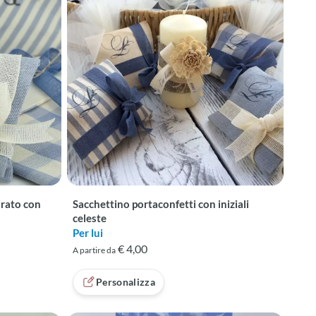
drato con
Sacchettino portaconfetti con iniziali
celeste
Per lui
€ 4,00
A partire da
recensioni
Personalizza