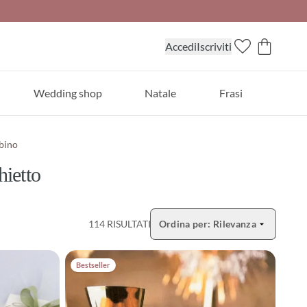
Accedi
Iscriviti
Wedding shop
Natale
Frasi
bino
hietto
114 RISULTATI
Ordina per:
Rilevanza
Apri selezione ordinamento
Bestseller