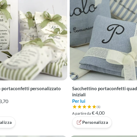
 portaconfetti personalizzato
Sacchettino portaconfetti qua
iniziali
3,70
Per lui
(1)
Valutazione 5 su 5 basata su 1 
€ 4,00
A partire da
alizza
Personalizza