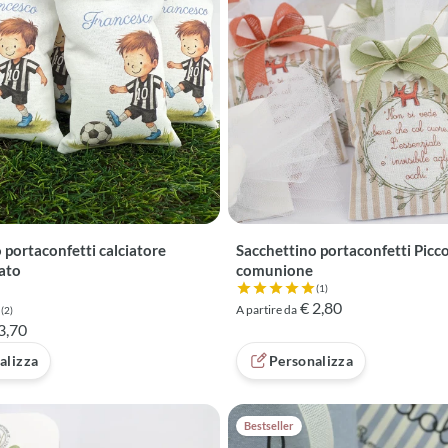
 portaconfetti calciatore
Sacchettino portaconfetti Picco
ato
comunione
(1)
Valutazione 5 su 5 basata su 1 
€ 2,80
A partire da
(2)
 5 su 5 basata su 2 recensioni
3,70
alizza
Personalizza
Bestseller