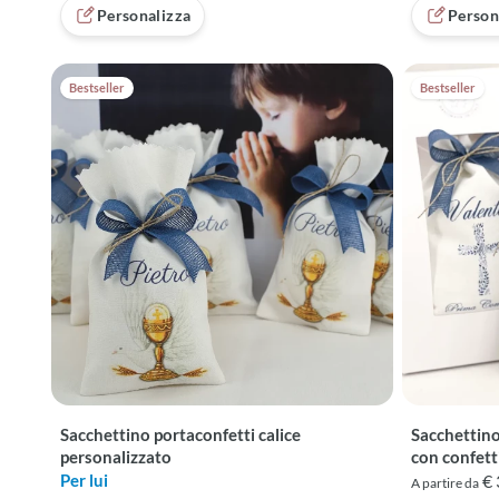
Personalizza
Person
Bestseller
Bestseller
Sacchettino portaconfetti calice
Sacchettin
personalizzato
con confett
Per lui
€ 
A partire da