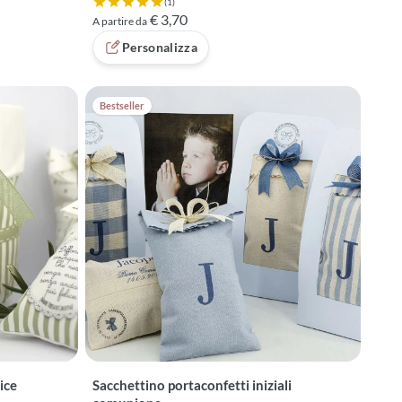
(1)
Valutazione 5 su 5 basata su 1 recensioni
€ 3,70
A partire da
Personalizza
Bestseller
ice
Sacchettino portaconfetti iniziali