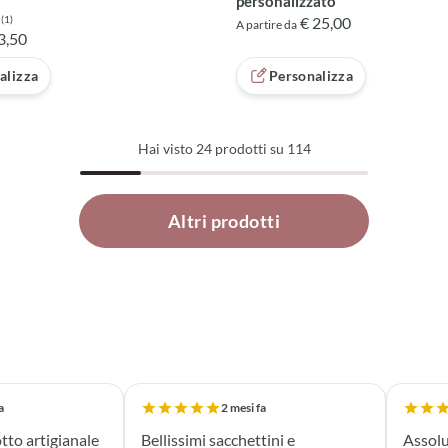
personalizzato
(1)
€ 25,00
A partire da
 5 su 5 basata su 1 recensioni
3,50
alizza
Personalizza
Hai visto
24
prodotti su 114
Altri prodotti
a
2 mesi fa
tto artigianale
Bellissimi sacchettini e
Assolu