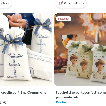
alizza
Personalizza
Bestseller
o crocifisso Prima Comunione
Sacchettino portaconfetti com
i
personalizzato
3,70
Per lui