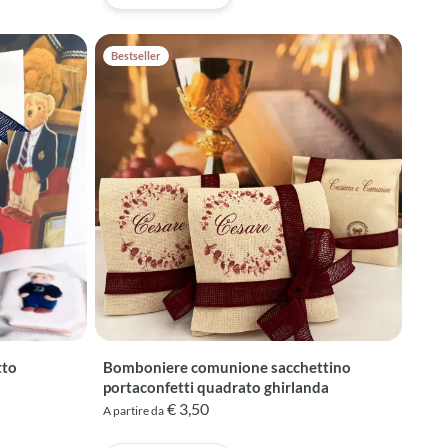
Bestseller
tto
Bomboniere comunione sacchettino
portaconfetti quadrato ghirlanda
€ 3,50
A partire da