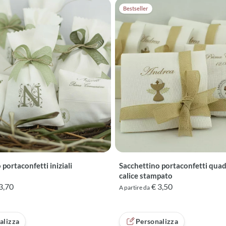
Bestseller
portaconfetti iniziali
Sacchettino portaconfetti qua
calice stampato
3,70
€ 3,50
A partire da
alizza
Personalizza