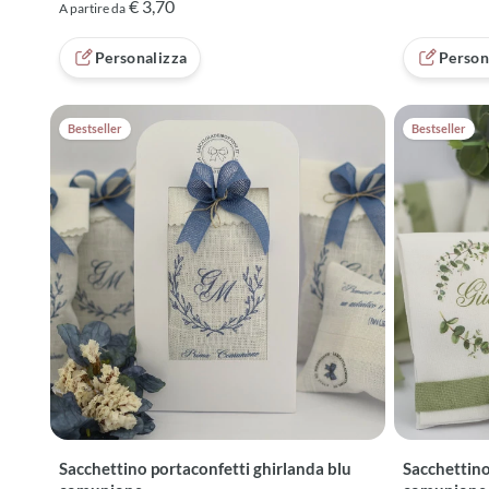
€ 3,70
A partire da
Personalizza
Person
Bestseller
Bestseller
Sacchettino portaconfetti ghirlanda blu
Sacchettino