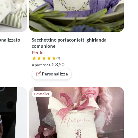
onalizzato
Sacchettino portaconfetti ghirlanda
comunione
Per lei
(2)
Valutazione 5 su 5 basata su 2 recensioni
€ 3,50
A partire da
Personalizza
Bestseller