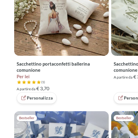
Sacchettino portaconfetti ballerina
Sacchettino 
comunione
comunione
Per lei
€ 
A partire da
(1)
Valutazione 5 su 5 basata su 1 recensioni
€ 3,70
A partire da
Personalizza
Person
Bestseller
Bestseller