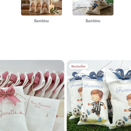
 Sacchetti per confetti prima comunione morbidi, ecologici e raffinati, ch
tradizione e (su richiesta) di fiori essiccati di lavanda.
Bambina
Bambino
ilista del tuo evento! Perché accontentarsi di sacchetti portaconfetti p
stro laboratorio virtuale, tu scegli la grafica, i colori e la frase, e noi la
nere i confetti o per accompagnare un oggetto, i nostri sacchettini per 
no coordinabili con segnaposti, menù e bigliettini stampati su carta pregia
ano vero. Dietro ogni sacchetto confetti comunione c'è la cura di una bot
ce l'amore per il cucito all'innovazione. Niente è pronto, tutto è fatto su 
Bestseller