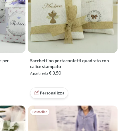
e per
Sacchettino portaconfetti quadrato con
calice stampato
€ 3,50
A partire da
recensioni
Personalizza
Bestseller