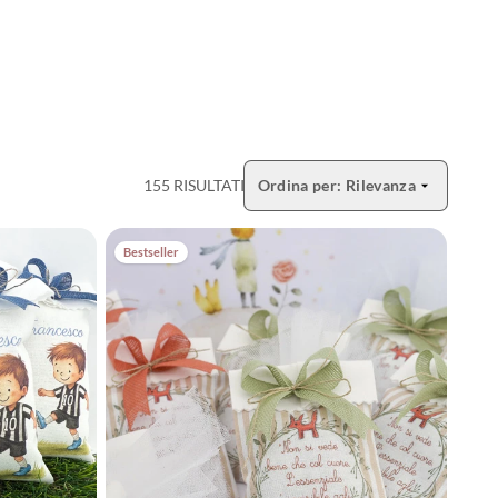
e profumano di
rima comunione
 realizziamo. Che
la prima comunione
ta.
155 RISULTATI
Ordina per:
Rilevanza
Apri selezione ordinamento
tega artigiana che
misura per te.
Bestseller