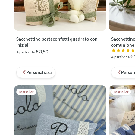
Sacchettino portaconfetti quadrato con
Sacchettin
iniziali
comunione
€ 3,50
A partire da
Valutazione
€ 
A partire da
Personalizza
Person
Bestseller
Bestseller