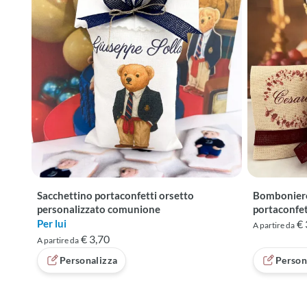
Sacchettino portaconfetti orsetto
Bomboniere
personalizzato comunione
portaconfet
Per lui
€ 
A partire da
€ 3,70
A partire da
Personalizza
Person