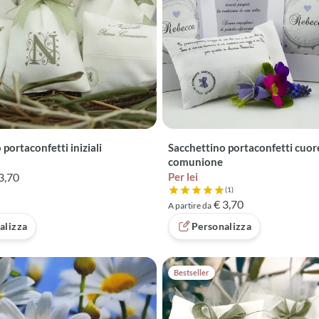
portaconfetti iniziali
Sacchettino portaconfetti cuor
comunione
3,70
Per lei
(1)
Valutazione 5 su 5 basata su 1 
€ 3,70
A partire da
alizza
Personalizza
Bestseller