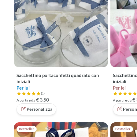
Sacchettino portaconfetti quadrato con
Sacchettino
iniziali
iniziali
Per lui
Per lei
(1)
Valutazione 5 su 5 basata su 1 recensioni
Valutazione
€ 3,50
€ 
A partire da
A partire da
Personalizza
Person
Bestseller
Bestseller