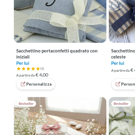
Sacchettino portaconfetti quadrato con
Sacchettino 
iniziali
celeste
Per lui
Per lui
(1)
€ 
A partire da
Valutazione 5 su 5 basata su 1 recensioni
€ 4,00
A partire da
Personalizza
Person
Bestseller
Bestseller