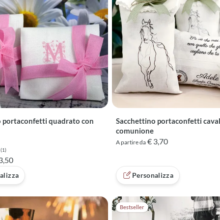
 portaconfetti quadrato con
Sacchettino portaconfetti caval
comunione
€ 3,70
A partire da
(1)
 5 su 5 basata su 1 recensioni
3,50
alizza
Personalizza
Bestseller