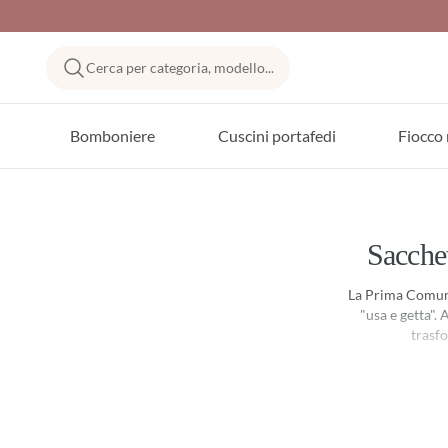
Cerca per categoria, modello...
Bomboniere
Cuscini portafedi
Fiocco 
Sacche
La Prima Comuni
"usa e getta".
trasfo
L'unicità della no
applicazioni in vi
Non usiamo p