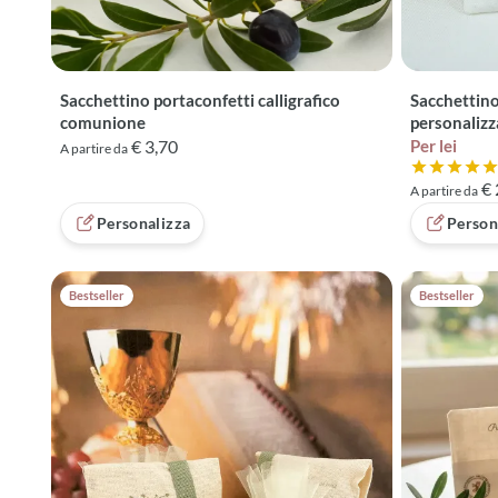
Sacchettino portaconfetti calligrafico
Sacchettino
comunione
personalizz
€ 3,70
Per lei
A partire da
Valutazione
€ 
A partire da
Personalizza
Person
Bestseller
Bestseller