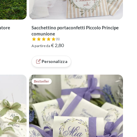
atore
Sacchettino portaconfetti Piccolo Principe
comunione
(1)
Valutazione 5 su 5 basata su 1 recensioni
€ 2,80
A partire da
recensioni
Personalizza
Bestseller