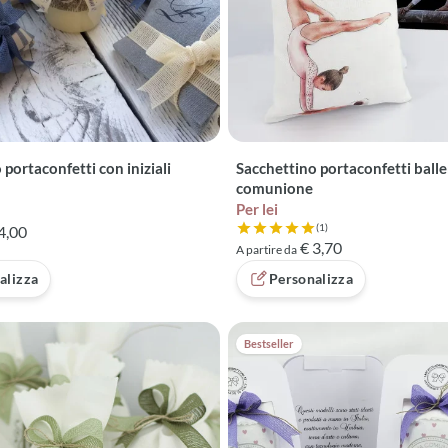
portaconfetti con iniziali
Sacchettino portaconfetti balle
comunione
Per lei
(1)
4,00
Valutazione 5 su 5 basata su 1 
€ 3,70
A partire da
alizza
Personalizza
Bestseller