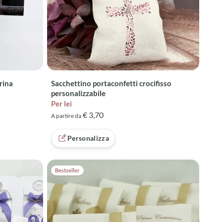
rina
Sacchettino portaconfetti crocifisso
personalizzabile
Per lei
€ 3,70
A partire da
recensioni
Personalizza
Bestseller