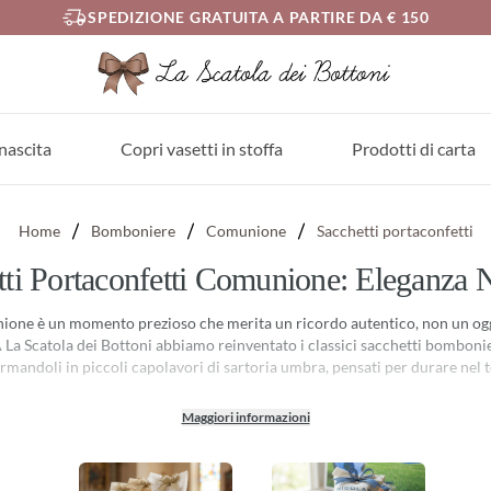
SPEDIZIONE GRATUITA A PARTIRE DA € 150
nascita
Copri vasetti in stoffa
Prodotti di carta
Home
Bomboniere
Comunione
Sacchetti portaconfetti
tti Portaconfetti Comunione: Eleganza N
one è un momento prezioso che merita un ricordo autentico, non un ogg
 A La Scatola dei Bottoni abbiamo reinventato i classici sacchetti bombo
rmandoli in piccoli capolavori di sartoria umbra, pensati per durare nel
stra stampa (senza plastica). A differenza dei comuni sacchetti portacon
Maggiori informazioni
nile o transfer plastificati, noi utilizziamo una tecnica esclusiva di stampa 
rimer né colle: il colore penetra nelle fibre di puro lino e cotone 100% e 
artigianalmente solo con il calore del ferro da stiro.