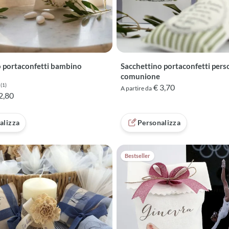
o portaconfetti bambino
Sacchettino portaconfetti pers
comunione
(1)
€ 3,70
A partire da
 5 su 5 basata su 1 recensioni
2,80
alizza
Personalizza
Bestseller