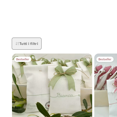
Il risultato?
Diventa lo st
standard? Nel no
servano per conte
so
Tutti i filtri
Artigianato Itali
dal 2013 unis
Bestseller
Bestseller