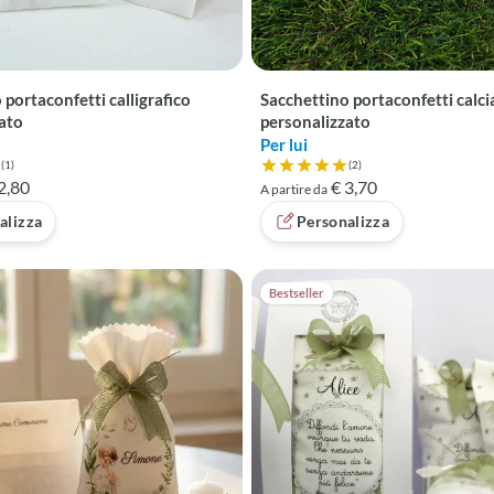
 portaconfetti calligrafico
Sacchettino portaconfetti calci
ato
personalizzato
Per lui
(1)
(2)
 5 su 5 basata su 1 recensioni
Valutazione 5 su 5 basata su 2 
2,80
€ 3,70
A partire da
alizza
Personalizza
Bestseller