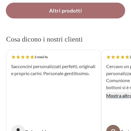
Altri prodotti
Cosa dicono i nostri clienti
2 mesi fa
2
Sacconcini personalizzati perfetti, originali
Cercavo un p
e proprio carini. Personale gentilissimo.
personalizza
Comunione di mio n
bottoni si è r
supporto dur
Mostra altr
dei sacchett
oltre le mie 
accattivante 
rivolgerò si
prossime cer