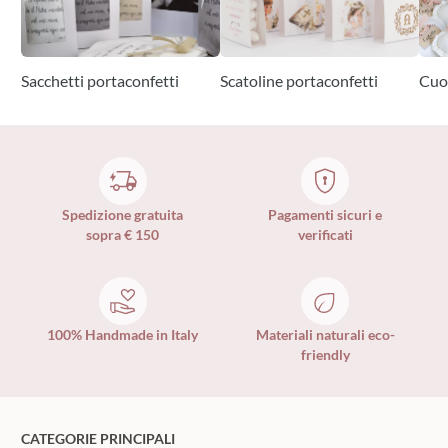
Sacchetti portaconfetti
Scatoline portaconfetti
Cuo
Spedizione gratuita
Pagamenti sicuri e
sopra € 150
verificati
100% Handmade in Italy
Materiali naturali eco-
friendly
CATEGORIE PRINCIPALI