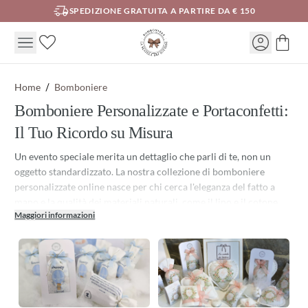
SPEDIZIONE GRATUITA A PARTIRE DA € 150
Home
Bomboniere
Bomboniere Personalizzate e Portaconfetti:
Il Tuo Ricordo su Misura
Un evento speciale merita un dettaglio che parli di te, non un
oggetto standardizzato. La nostra collezione di bomboniere
personalizzate online nasce per chi cerca l'eleganza del fatto a
mano e la qualità dei materiali naturali, come il lino e il cotone,
Maggiori informazioni
lontani dalla produzione industriale di massa.
Crea la tua Bomboniera Personalizzata! Che tu stia organizzando
un Matrimonio, un Battesimo o una Laurea, qui troverai la base
perfetta per il tuo regalo agli ospiti. A differenza delle classiche
opzioni, le nostre creazioni permettono una personalizzazione
profonda grazie alla stampa diretta su tessuto e alla cura