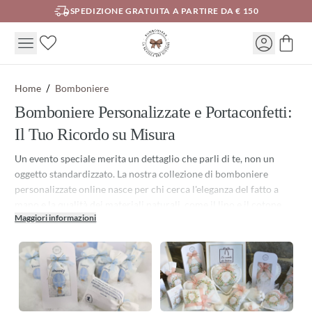
SPEDIZIONE GRATUITA A PARTIRE DA € 150
Home
Bomboniere
Bomboniere Personalizzate e Portaconfetti:
Il Tuo Ricordo su Misura
Un evento speciale merita un dettaglio che parli di te, non un
oggetto standardizzato. La nostra collezione di bomboniere
personalizzate online nasce per chi cerca l'eleganza del fatto a
mano e la qualità dei materiali naturali, come il lino e il cotone,
Maggiori informazioni
lontani dalla produzione industriale di massa.
Crea la tua Bomboniera Personalizzata! Che tu stia organizzando
un Matrimonio, un Battesimo o una Laurea, qui troverai la base
perfetta per il tuo regalo agli ospiti. A differenza delle classiche
opzioni, le nostre creazioni permettono una personalizzazione
profonda grazie alla stampa diretta su tessuto e alla cura