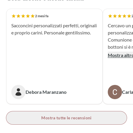
2 mesi fa
2
Sacconcini personalizzati perfetti, originali
Cercavo un p
e proprio carini. Personale gentilissimo.
personalizza
Comunione di mio n
bottoni si è r
supporto dur
Mostra altr
dei sacchett
oltre le mie 
accattivante 
rivolgerò si
prossime cer
Debora Maranzano
Carla
bottoni!
Mostra tutte le recensioni