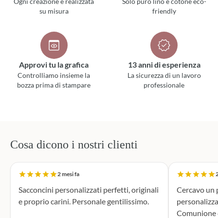
Ogni creazione è realizzata
Solo puro lino e cotone eco-
su misura
friendly
Approvi tu la grafica
13 anni di esperienza
Controlliamo insieme la
La sicurezza di un lavoro
bozza prima di stampare
professionale
Cosa dicono i nostri clienti
2 mesi fa
2
Sacconcini personalizzati perfetti, originali
Cercavo un p
e proprio carini. Personale gentilissimo.
personalizza
Comunione di mio n