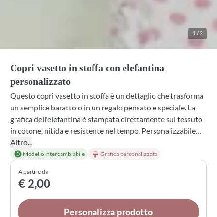
1
/
2
Copri vasetto in stoffa con elefantina
personalizzato
Questo copri vasetto in stoffa è un dettaglio che trasforma
un semplice barattolo in un regalo pensato e speciale. La
grafica dell'elefantina è stampata direttamente sul tessuto
in cotone, nitida e resistente nel tempo. Personalizzabile
con il nome e disponibile in diverse tonalità di nastro, si
Altro...
presta perfettamente per bomboniere, conserve fatte in
Modello intercambiabile
Grafica personalizzata
casa o piccoli omaggi che meritano una confezione curata.
A partire da
€ 2,00
Personalizza prodotto