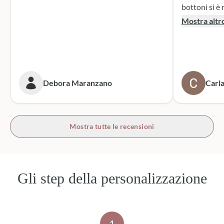
bottoni si è r
supporto dur
Mostra altr
dei sacchett
oltre le mie 
accattivante 
rivolgerò si
prossime cer
Debora Maranzano
Carla
bottoni!
Mostra tutte le recensioni
Gli step della personalizzazione
1