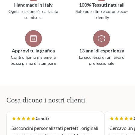
Handmade in Italy
100% Tessuti naturali
Ogni creazione è realizzata
Solo puro lino e cotone eco-
su misura
friendly
Approvi tu la grafica
13 anni di esperienza
Controlliamo insieme la
La sicurezza di un lavoro
bozza prima di stampare
professionale
Cosa dicono i nostri clienti
2 mesi fa
2
Sacconcini personalizzati perfetti, originali
Cercavo un p