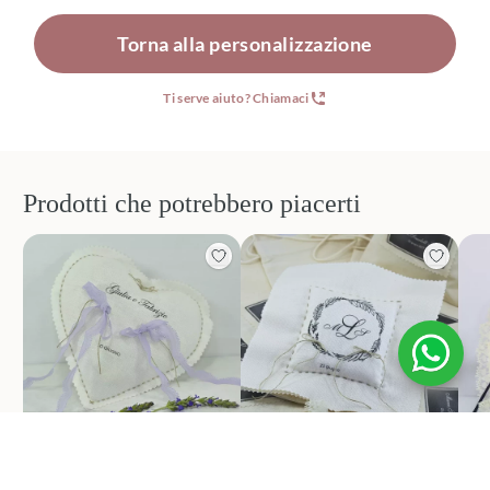
Torna alla personalizzazione
Ti serve aiuto? Chiamaci
Prodotti che potrebbero piacerti
Cuscino portafedi cuore
Cuscino portafedi
Cu