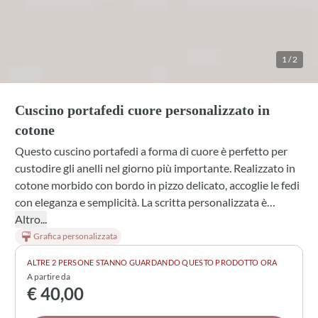
1
/
2
Cuscino portafedi cuore personalizzato in
cotone
Questo cuscino portafedi a forma di cuore è perfetto per
custodire gli anelli nel giorno più importante. Realizzato in
cotone morbido con bordo in pizzo delicato, accoglie le fedi
con eleganza e semplicità. La scritta personalizzata è
stampata direttamente sul tessuto, rendendo ogni pezzo
Altro...
unico e indimenticabile. Disponibile in diverse tonalità e
Grafica personalizzata
con nastri di lino o pizzo per appenderlo dove preferisci.
ALTRE 2 PERSONE STANNO GUARDANDO QUESTO PRODOTTO ORA
A partire da
€ 40,00