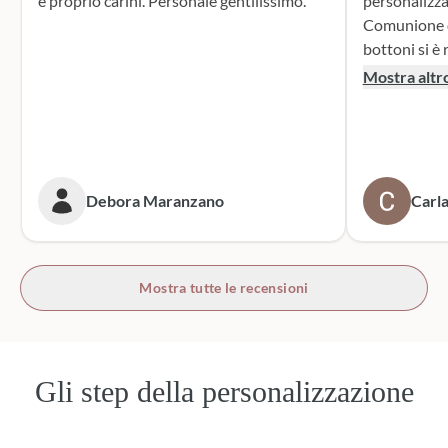
e proprio carini. Personale gentilissimo.
personalizza
Comunione di mio n
bottoni si è r
supporto dur
Mostra altr
dei sacchett
oltre le mie 
accattivante 
rivolgerò si
prossime cer
Debora Maranzano
Carla
bottoni!
Mostra tutte le recensioni
Gli step della personalizzazione