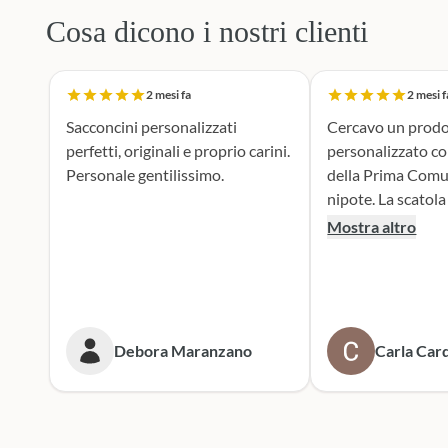
Cosa dicono i nostri clienti
2 mesi fa
2 mesi f
Sacconcini personalizzati
Cercavo un prodo
perfetti, originali e proprio carini.
personalizzato c
Personale gentilissimo.
della Prima Comu
nipote. La scatola dei bottoni si è
rivelata la scelta p
Mostra altro
supporto durante 
realizzazione dei 
portaconfetti è an
mie aspettive, il r
tenero e accattiv
Debora Maranzano
Carla Card
entusiasta. Mi rivolgerò
sicuramente a lor
prossime cerimoni
Scatola dei botto