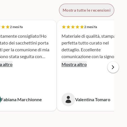
Mostra tutte le recensioni
2 mesi fa
2 mesi fa
tamente consigliato!Ho
Materiale di qualità, stampa
tato dei sacchettini porta
perfetta tutto curato nel
ti per la comunione di mia
dettaglio. Eccellente
comunicazione con la signora
ione e serietà nella scelta e
Silvia per qualsiasi cambiamento
 altro
Mostra altro
personalizzazione del
nella produzione e nel dare
 è stato una
informazioni. Spedizione veloce.
iera assai originale, ben
 secondo i miei desideri.
gna puntualissima
Fabiana Marchionne
Valentina Tomaro
 i tempi stabiliti.
mente mi rivolgerò a loro
 prossime occasioni.