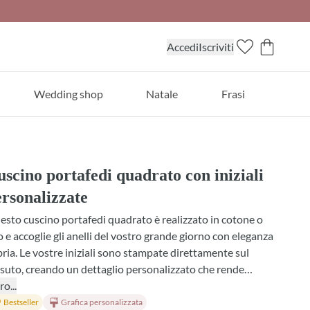
Accedi
Iscriviti
Wedding shop
Natale
Frasi
scino portafedi quadrato con iniziali
rsonalizzate
sto cuscino portafedi quadrato è realizzato in cotone o
o e accoglie gli anelli del vostro grande giorno con eleganza
ria. Le vostre iniziali sono stampate direttamente sul
suto, creando un dettaglio personalizzato che rende
ggetto davvero unico. Potete scegliere tra diversi nastri e
ro...
iture, incluso il pizzo tutto attorno, per adattarlo
Bestseller
Grafica personalizzata