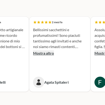
a
2 mesi fa
tto artigianale
Bellissimi sacchettini e
Assolu
ome ricordo
profumatissimi! Sono piaciuti
acquis
nione di mio
tantissimo agli invitati e anche
confet
noi siamo rimasti contenti.
figlia. Sono stata seguita con
erfetta. Il
Consigliato!
attenz
Mostra altro
Mostra
la fase di
nella 
sacchettini
prodotto. Il risultato
dato oltre le
bombon
isultato è
fatta e
ante e ne sono
Conse
elli
Agata Spitaleri
secondo
o per le
Sicura
e. Grazie,
per le
ni!