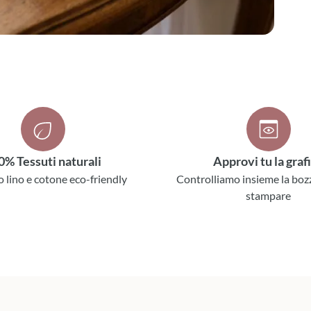
0% Tessuti naturali
Approvi tu la graf
o lino e cotone eco-friendly
Controlliamo insieme la boz
stampare