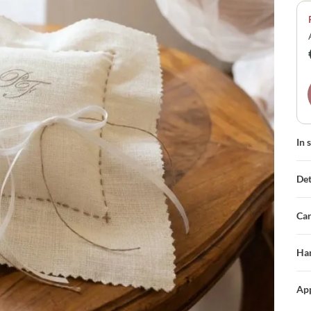
per
In 
Det
Car
Han
App