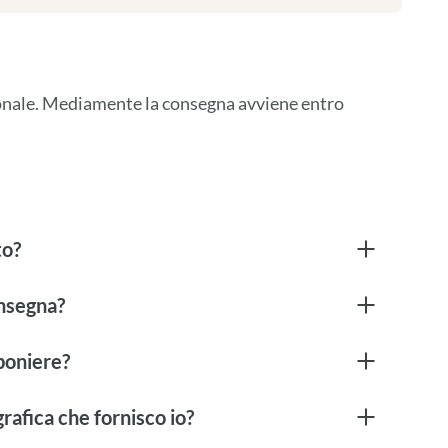
ionale. Mediamente la consegna avviene entro 
to?
onsegna?
boniere?
rafica che fornisco io?