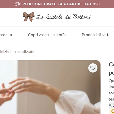
SPEDIZIONE GRATUITA A PARTIRE DA € 150
nascita
Copri vasetti in stoffa
Prodotti di carta
niziali personalizzate
Cu
pe
Que
lin
sob
tes
l'o
Alt
fin