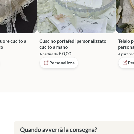
uore cucito a
Cuscino portafedi personalizzato
Telaio p
to
cucito a mano
persona
€ 0,00
A partire da
A partire 
Personalizza
Pe
Quando avverrà la consegna?