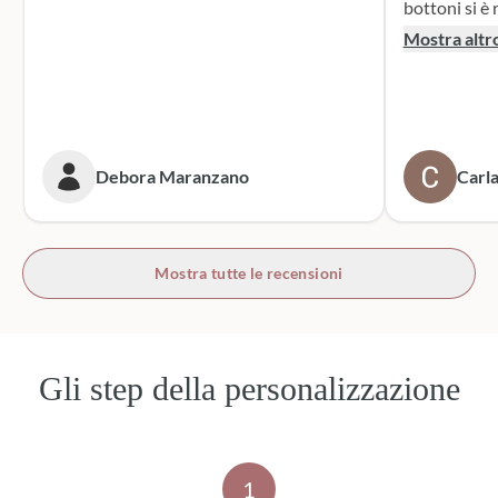
bottoni si è r
supporto dur
Mostra altr
dei sacchett
oltre le mie 
accattivante 
rivolgerò si
prossime cer
Debora Maranzano
Carla
bottoni!
Mostra tutte le recensioni
Gli step della personalizzazione
1