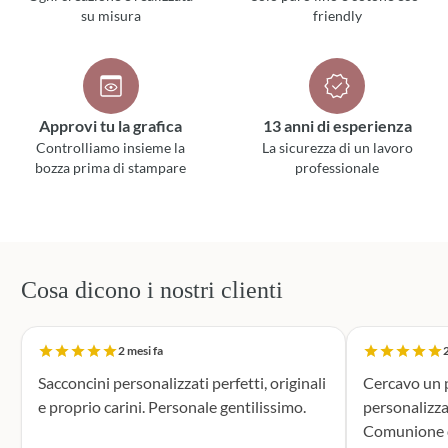
su misura
friendly
Approvi tu la grafica
13 anni di esperienza
Controlliamo insieme la
La sicurezza di un lavoro
bozza prima di stampare
professionale
Cosa dicono i nostri clienti
2 mesi fa
2
Sacconcini personalizzati perfetti, originali
Cercavo un p
e proprio carini. Personale gentilissimo.
personalizza
Comunione di mio n