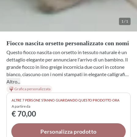
1
/
1
Fiocco nascita orsetto personalizzato con nomi
Questo fiocco nascita con orsetto in tessuto naturale è un
dettaglio elegante per annunciare l'arrivo di un bambino. Il
grande fiocco in lino greige incornicia due cuori in cotone
bianco, ciascuno con i nomi stampati in elegante calligrafia.
L'orsetto in tessuto completa la composizione con dolcezza.
Altro...
Ogni elemento è personalizzabile, rendendo questo fiocco
Grafica personalizzata
un ricordo unico e significativo per la porta di casa. La
ALTRE 7 PERSONE STANNO GUARDANDO QUESTO PRODOTTO ORA
combinazione di toni neutri e la qualità dei materiali lo
A partire da
rendono adatto a qualsiasi stile di arredamento.
€ 70,00
Personalizza prodotto