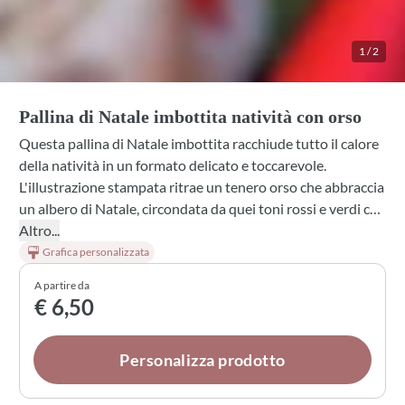
1
/
2
Pallina di Natale imbottita natività con orso
Questa pallina di Natale imbottita racchiude tutto il calore
della natività in un formato delicato e toccarevole.
L'illustrazione stampata ritrae un tenero orso che abbraccia
un albero di Natale, circondata da quei toni rossi e verdi che
rendono ogni festa speciale. La forma morbida e il nastro in
Altro...
seta rosso la rendono perfetta sia come ornamento per
Grafica personalizzata
l'albero che come bomboniera personalizzabile per chi ama
A partire da
regalare momenti di serenità natalizia.
€ 6,50
Personalizza prodotto