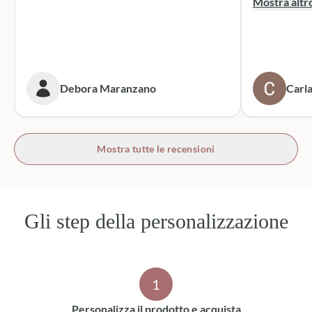
Mostra altr
dei sacchett
oltre le mie 
accattivante 
rivolgerò si
prossime cer
Debora Maranzano
Carla
bottoni!
Mostra tutte le recensioni
Gli step della personalizzazione
1
Personalizza il prodotto e acquista