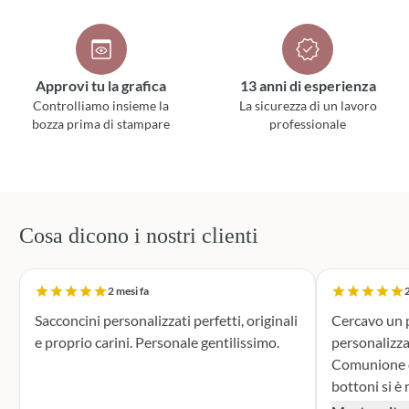
Approvi tu la grafica
13 anni di esperienza
Controlliamo insieme la
La sicurezza di un lavoro
bozza prima di stampare
professionale
Cosa dicono i nostri clienti
2 mesi fa
2
Sacconcini personalizzati perfetti, originali
Cercavo un p
e proprio carini. Personale gentilissimo.
personalizza
Comunione di mio n
bottoni si è r
supporto dur