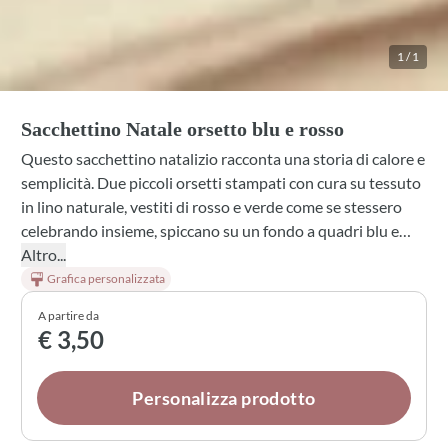
1
/
1
Sacchettino Natale orsetto blu e rosso
Questo sacchettino natalizio racconta una storia di calore e
semplicità. Due piccoli orsetti stampati con cura su tessuto
in lino naturale, vestiti di rosso e verde come se stessero
celebrando insieme, spiccano su un fondo a quadri blu e
borgogna. La cordicella rossa e bianca annodata con stile, il
Altro...
messaggio Be happy in oro, e quel wreath che li circonda
Grafica personalizzata
creano un'atmosfera intima e nostalgica. È il tipo di
A partire da
sacchetto che conserverai anche dopo le feste.
€ 3,50
Personalizza prodotto