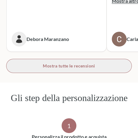
Mostra altr
dei sacchett
oltre le mie 
accattivante 
rivolgerò si
prossime cer
Debora Maranzano
Carla
bottoni!
Mostra tutte le recensioni
Gli step della personalizzazione
1
Personalizza il prodotto e acquista