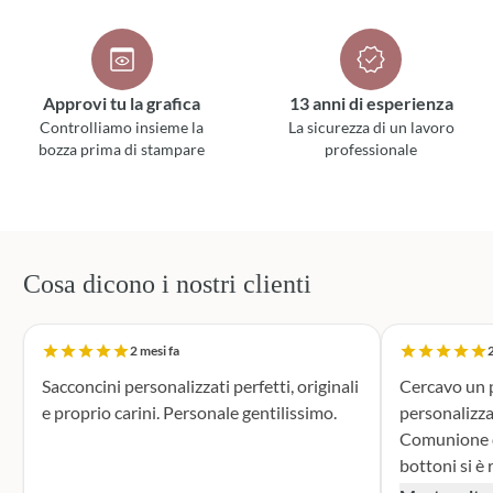
Approvi tu la grafica
13 anni di esperienza
Controlliamo insieme la
La sicurezza di un lavoro
bozza prima di stampare
professionale
Cosa dicono i nostri clienti
2 mesi fa
2
Sacconcini personalizzati perfetti, originali
Cercavo un p
e proprio carini. Personale gentilissimo.
personalizza
Comunione di mio n
bottoni si è r
supporto dur