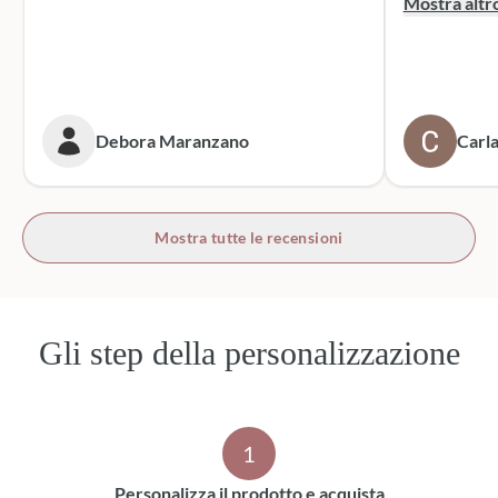
Mostra altr
dei sacchett
oltre le mie 
accattivante 
rivolgerò si
prossime cer
Debora Maranzano
Carla
bottoni!
Mostra tutte le recensioni
Gli step della personalizzazione
1
Personalizza il prodotto e acquista