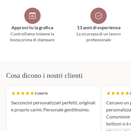
Approvi tu la grafica
13 anni di esperienza
Controlliamo insieme la
La sicurezza di un lavoro
bozza prima di stampare
professionale
Cosa dicono i nostri clienti
2 mesi fa
2
Sacconcini personalizzati perfetti, originali
Cercavo un p
e proprio carini. Personale gentilissimo.
personalizza
Comunione di mio n
bottoni si è r
supporto dur