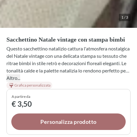
1
/
3
Sacchettino Natale vintage con stampa bimbi
Questo sacchettino natalizio cattura l'atmosfera nostalgica
del Natale vintage con una delicata stampa su tessuto che
ritrae bimbi in stile retrò e decorazioni floreali eleganti. Le
tonalità calde e la palette natalizia lo rendono perfetto per
confezionare piccoli doni, bomboniere o sorprese. Un
Altro...
dettaglio che aggiunge autenticità e calore al tuo pacco,
Grafica personalizzata
trasformando ogni regalino in un momento speciale dalla
A partire da
bellezza senza tempo.
€ 3,50
Personalizza prodotto