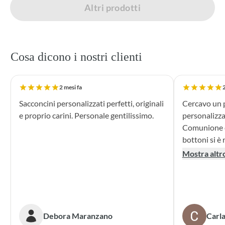
Altri prodotti
Cosa dicono i nostri clienti
2 mesi fa
2
Sacconcini personalizzati perfetti, originali
Cercavo un p
e proprio carini. Personale gentilissimo.
personalizza
Comunione di mio n
bottoni si è r
supporto dur
Mostra altr
dei sacchett
oltre le mie 
accattivante 
rivolgerò si
prossime cer
Debora Maranzano
Carla
bottoni!