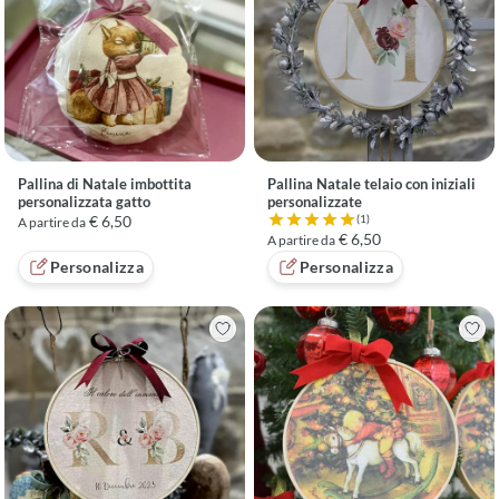
Pallina di Natale imbottita
Pallina Natale telaio con iniziali
personalizzata gatto
personalizzate
€ 6,50
(1)
A partire da
Valutazione 5 su 5 basata su 1
€ 6,50
A partire da
Personalizza
Personalizza