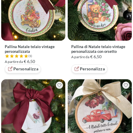
Pallina Natale telaio vintage
Pallina di Natale telaio vintage
personalizzata
personalizzata con orsetto
€ 6,50
(1)
A partire da
Valutazione 5 su 5 basata su 1 recensioni
€ 6,50
A partire da
Personalizza
Personalizza