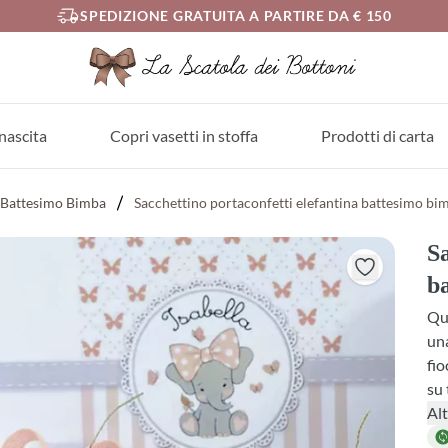
SPEDIZIONE GRATUITA A PARTIRE DA € 150
nascita
Copri vasetti in stoffa
Prodotti di carta
Battesimo Bimba
Sacchettino portaconfetti elefantina battesimo bi
Sa
b
Que
una
fio
su 
bat
Alt
man