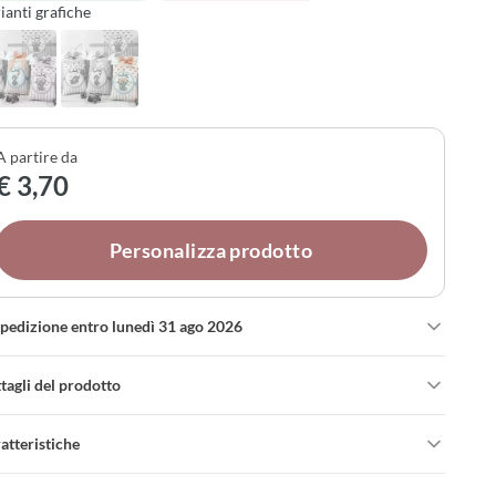
ianti grafiche
fetti e confezionamento, diventa un ricordo unico e
finato per questa occasione speciale.
A partire da
€ 3,70
Personalizza prodotto
spedizione entro lunedì 31 ago 2026
tagli del prodotto
atteristiche