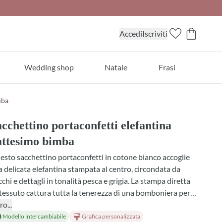
Accedi
Iscriviti
Wedding shop
Natale
Frasi
mba
cchettino portaconfetti elefantina
attesimo bimba
sto sacchettino portaconfetti in cotone bianco accoglie
 delicata elefantina stampata al centro, circondata da
cchi e dettagli in tonalità pesca e grigia. La stampa diretta
tessuto cattura tutta la tenerezza di una bomboniera per
tesimo, completa di nastro coordinato e fiocco legato a
ro...
o. Personalizzabile in tessuto, profumazioni, scelta dei
Modello intercambiabile
Grafica personalizzata