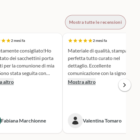
Mostra tutte le recensioni
2 mesi fa
2 mesi fa
tamente consigliato!Ho
Materiale di qualità, stampa
tato dei sacchettini porta
perfetta tutto curato nel
ti per la comunione di mia
dettaglio. Eccellente
comunicazione con la signora
ione e serietà nella scelta e
Silvia per qualsiasi cambiamento
 altro
Mostra altro
personalizzazione del
nella produzione e nel dare
 è stato una
informazioni. Spedizione veloce.
iera assai originale, ben
 secondo i miei desideri.
gna puntualissima
Fabiana Marchionne
Valentina Tomaro
 i tempi stabiliti.
mente mi rivolgerò a loro