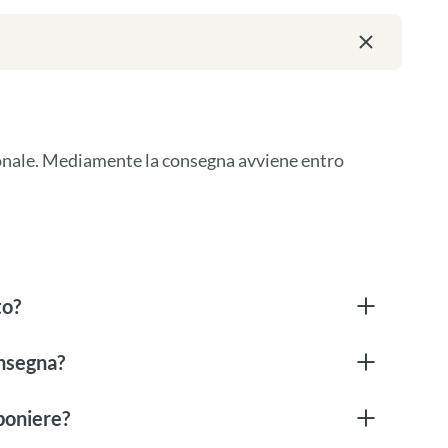
ionale. Mediamente la consegna avviene entro 
to?
onsegna?
boniere?