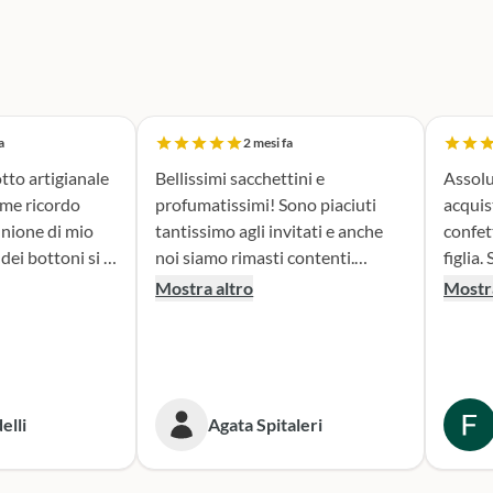
a
2 mesi fa
tto artigianale
Bellissimi sacchettini e
Assolu
ome ricordo
profumatissimi! Sono piaciuti
acquis
nione di mio
tantissimo agli invitati e anche
confet
noi siamo rimasti contenti.
figlia. Sono stata seguita con
erfetta. Il
Consigliato!
attenz
Mostra altro
Mostra
la fase di
nella 
sacchettini
prodotto. Il risultato
dato oltre le
bombon
isultato è
fatta e
ante e ne sono
Conse
elli
Agata Spitaleri
secondo
o per le
Sicura