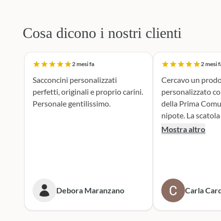
Cosa dicono i nostri clienti
2 mesi fa
2 mesi f
Sacconcini personalizzati
Cercavo un prodo
perfetti, originali e proprio carini.
personalizzato c
Personale gentilissimo.
della Prima Comu
nipote. La scatola dei bottoni si è
rivelata la scelta p
Mostra altro
supporto durante 
realizzazione dei 
portaconfetti è an
mie aspettive, il r
tenero e accattiv
Debora Maranzano
Carla Card
entusiasta. Mi rivolgerò
sicuramente a lor