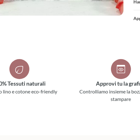
Han
App
0% Tessuti naturali
Approvi tu la graf
o lino e cotone eco-friendly
Controlliamo insieme la boz
stampare