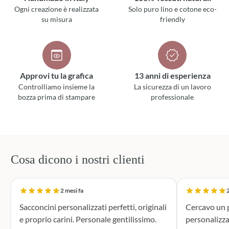
Ogni creazione è realizzata
Solo puro lino e cotone eco-
su misura
friendly
Approvi tu la grafica
13 anni di esperienza
Controlliamo insieme la
La sicurezza di un lavoro
bozza prima di stampare
professionale
Cosa dicono i nostri clienti
2 mesi fa
2
Sacconcini personalizzati perfetti, originali
Cercavo un p
e proprio carini. Personale gentilissimo.
personalizza