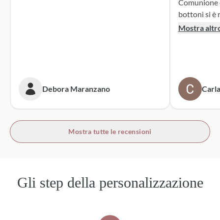
Comunione di mio n
bottoni si è r
supporto dur
Mostra altr
dei sacchett
oltre le mie 
accattivante 
rivolgerò si
prossime cer
Debora Maranzano
Carla
bottoni!
Mostra tutte le recensioni
Gli step della personalizzazione