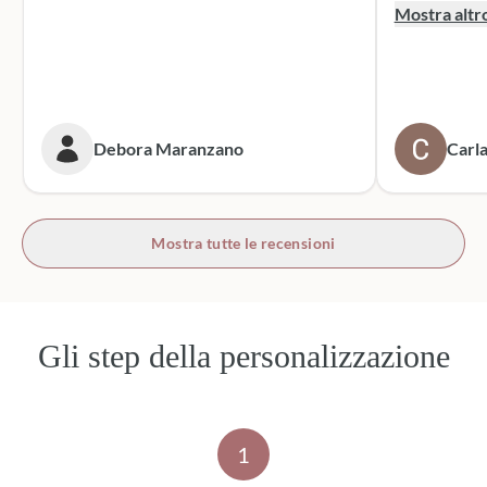
supporto dur
Mostra altr
dei sacchett
oltre le mie 
accattivante 
rivolgerò si
prossime cer
Debora Maranzano
Carla
bottoni!
Mostra tutte le recensioni
Gli step della personalizzazione
1