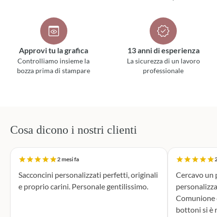
Approvi tu la grafica
13 anni di esperienza
Controlliamo insieme la
La sicurezza di un lavoro
bozza prima di stampare
professionale
Cosa dicono i nostri clienti
2 mesi fa
2
Sacconcini personalizzati perfetti, originali
Cercavo un p
e proprio carini. Personale gentilissimo.
personalizza
Comunione di mio n
bottoni si è r