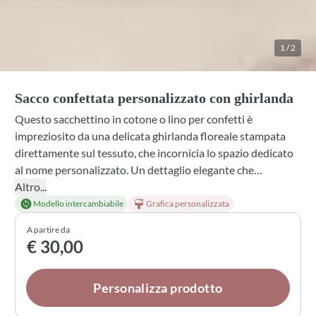
1
/
2
Sacco confettata personalizzato con ghirlanda
Questo sacchettino in cotone o lino per confetti è
impreziosito da una delicata ghirlanda floreale stampata
direttamente sul tessuto, che incornicia lo spazio dedicato
al nome personalizzato. Un dettaglio elegante che
trasforma un semplice sacchetto in una bomboniera
Altro...
raffinata, perfetta per lauree e occasioni speciali. Scegli tra i
Modello intercambiabile
Grafica personalizzata
tessuti proposti e abbina il fiocco nei colori che preferisci
A partire da
per rendere ancora più personale il tuo regalo.
€ 30,00
Personalizza prodotto